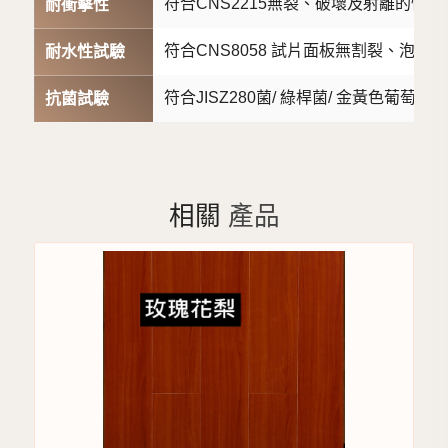
符合CNS2215無裂、破壞及射離的情形
耐衝擊性
符合CNS8058 試片面板無割裂、泡
耐水性試驗
符合JISZ280菌/ 綠桿菌/ 金黃色葡萄
抗菌試驗
相關
產品