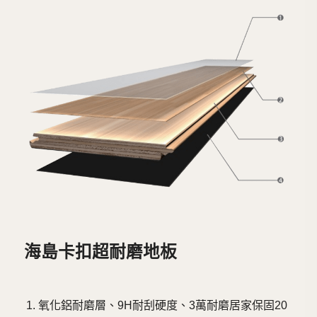
海島卡扣超耐磨地板
氧化鋁耐磨層、9H耐刮硬度、3萬耐磨居家保固20