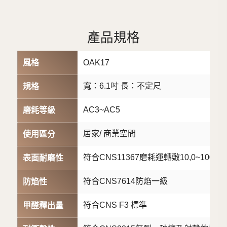
產品規格
風格
OAK17
寬：6.1吋 長：不定尺
規格
AC3~AC5
磨耗等級
居家/ 商業空間
使用區分
符合CNS11367磨耗運轉敷10,0~100,00
表面耐磨性
符合CNS7614防焰一級
防焰性
符合CNS F3 標準
甲醛釋出量