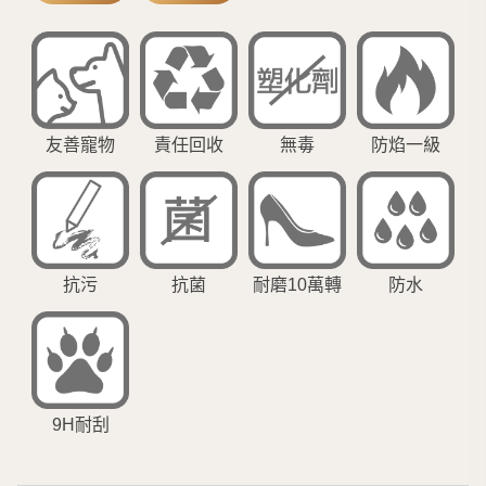
友善寵物
責任回收
無毒
防焰一級
抗菌
耐磨10萬轉
防水
抗污
9H耐刮